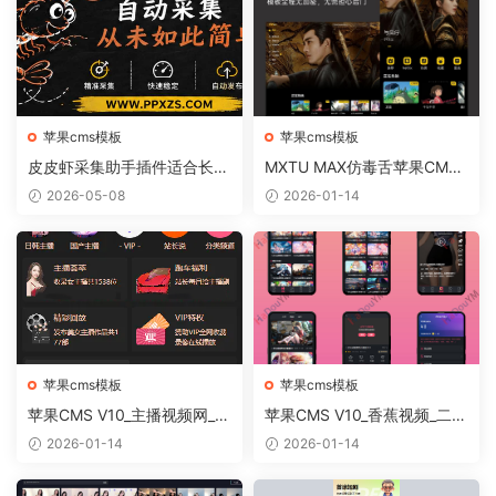
苹果cms模板
苹果cms模板
皮皮虾采集助手插件适合长期
MXTU MAX仿毒舌苹果CMS
运营网站吗
影视自适应主题模板3.0修正
2026-05-08
2026-01-14
版源码
苹果cms模板
苹果cms模板
苹果CMS V10_主播视频网_二
苹果CMS V10_香蕉视频_二开
开苹果cms视频网站源码模板
苹果cms视频网站源码模板
2026-01-14
2026-01-14
– 亲测源码 有演示