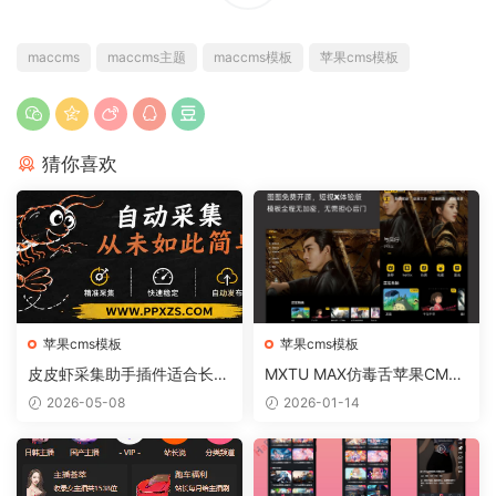
maccms
maccms主题
maccms模板
苹果cms模板
猜你喜欢
苹果cms模板
苹果cms模板
皮皮虾采集助手插件适合长期
MXTU MAX仿毒舌苹果CMS
运营网站吗
影视自适应主题模板3.0修正
2026-05-08
2026-01-14
版源码