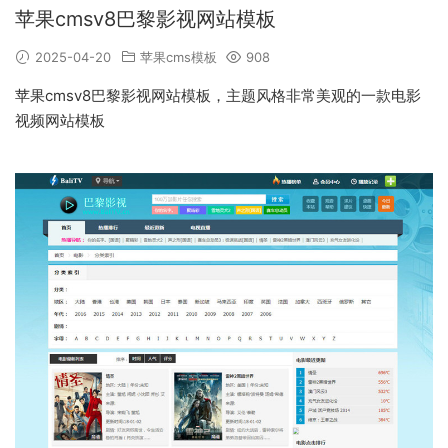
苹果cmsv8巴黎影视网站模板
2025-04-20
苹果cms模板
908
苹果cmsv8巴黎影视网站模板，主题风格非常美观的一款电影
视频网站模板