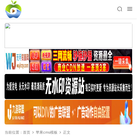
当前位置：
首页
苹果cms模板
正文