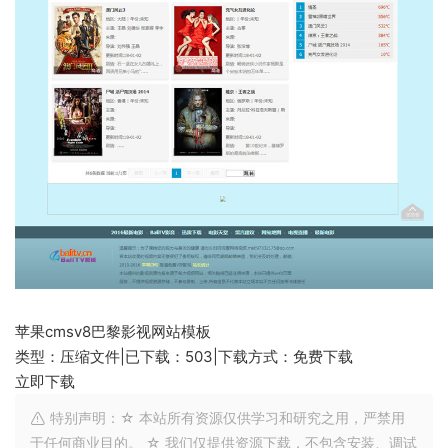
苹果cmsv8巴黎影视网站模板
类型：压缩文件
|
已下载：503
|
下载方式：免费下载
立即下载
特别声明：☆ 本站所有资源仅供学习和研究之用，严禁用
于任何商业目的。 ☆ 我们仅提供资源下载，不包含安装、调试