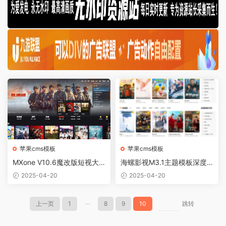
苹果cms模板
苹果cms模板
MXone V10.6魔改版短视大
海螺影视M3.1主题模板深度
气海报样式
剖析
2025-04-20
2025-04-20
上一页
1
···
8
9
10
跳转